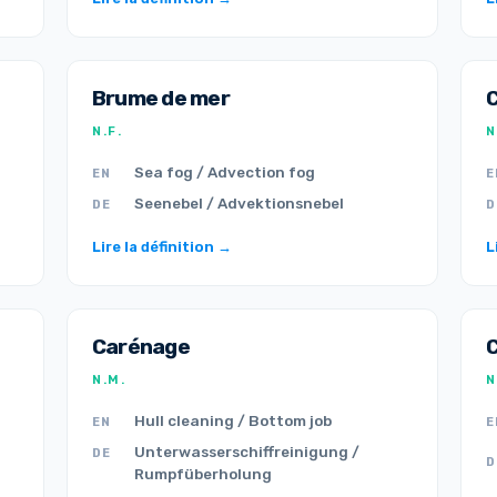
Brume de mer
C
N.F.
N
Sea fog / Advection fog
EN
E
Seenebel / Advektionsnebel
DE
D
Lire la définition →
L
Carénage
N.M.
N
Hull cleaning / Bottom job
EN
E
Unterwasserschiffreinigung /
DE
D
Rumpfüberholung