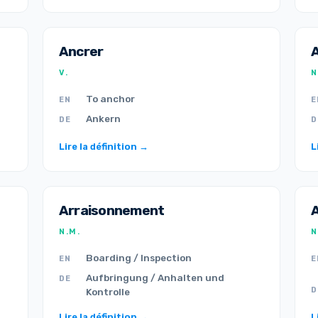
Ancrer
A
V.
N
To anchor
EN
E
Ankern
DE
D
Lire la définition →
L
Arraisonnement
A
N.M.
N
Boarding / Inspection
EN
E
Aufbringung / Anhalten und
DE
D
Kontrolle
Lire la définition →
L