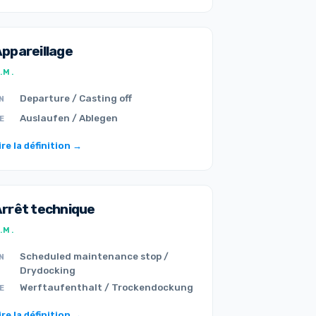
ppareillage
.M.
Departure / Casting off
N
Auslaufen / Ablegen
E
ire la définition →
rrêt technique
.M.
Scheduled maintenance stop /
N
Drydocking
Werftaufenthalt / Trockendockung
E
ire la définition →