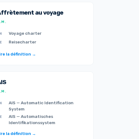
Affrètement au voyage
.M.
Voyage charter
N
Reisecharter
E
ire la définition →
AIS
.M.
AIS — Automatic Identification
N
System
AIS — Automatisches
E
Identifikationssystem
ire la définition →