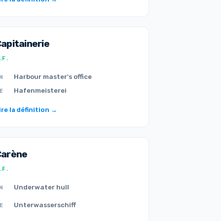
apitainerie
.F.
Harbour master's office
N
Hafenmeisterei
E
ire la définition →
Carène
.F.
Underwater hull
N
Unterwasserschiff
E