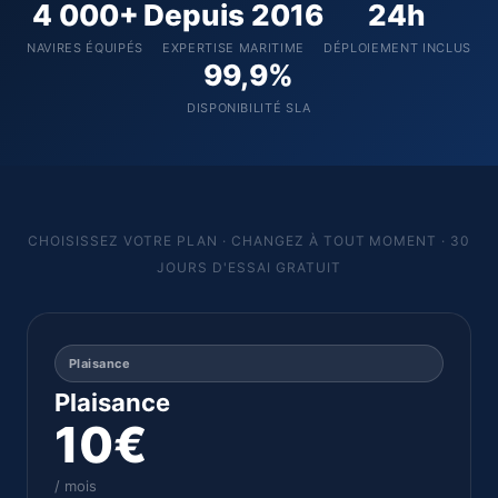
4 000+
Depuis 2016
24h
NAVIRES ÉQUIPÉS
EXPERTISE MARITIME
DÉPLOIEMENT INCLUS
99,9%
DISPONIBILITÉ SLA
CHOISISSEZ VOTRE PLAN · CHANGEZ À TOUT MOMENT · 30
JOURS D'ESSAI GRATUIT
Plaisance
Plaisance
10€
/ mois