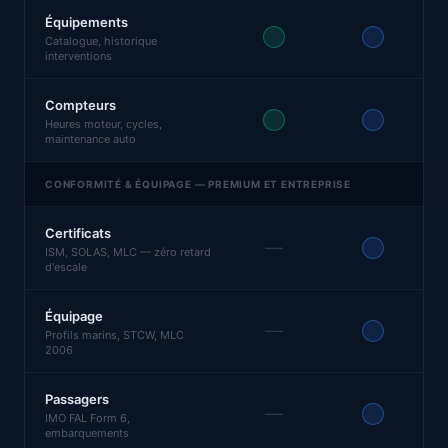
Équipements
Catalogue, historique
interventions
Compteurs
Heures moteur, cycles,
maintenance auto
CONFORMITÉ & ÉQUIPAGE — PREMIUM ET ENTREPRISE
Certificats
—
ISM, SOLAS, MLC — zéro retard
d'escale
Équipage
—
Profils marins, STCW, MLC
2006
Passagers
—
IMO FAL Form 6,
embarquements