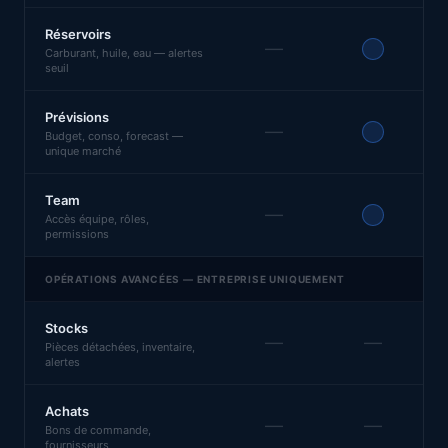
Réservoirs
—
Carburant, huile, eau — alertes
seuil
Prévisions
—
Budget, conso, forecast —
unique marché
Team
—
Accès équipe, rôles,
permissions
OPÉRATIONS AVANCÉES — ENTREPRISE UNIQUEMENT
Stocks
—
—
Pièces détachées, inventaire,
alertes
Achats
—
—
Bons de commande,
fournisseurs