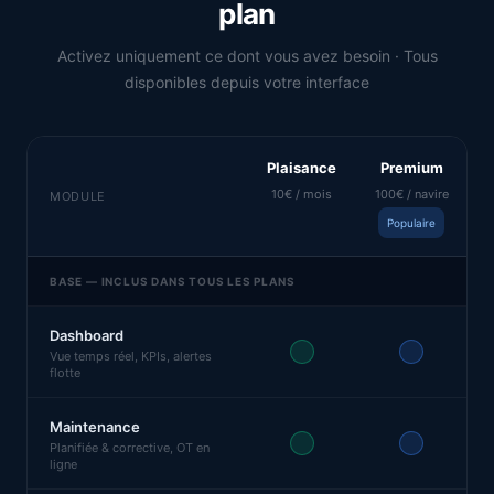
plan
Activez uniquement ce dont vous avez besoin · Tous
disponibles depuis votre interface
Plaisance
Premium
10€ / mois
100€ / navire
MODULE
Populaire
BASE — INCLUS DANS TOUS LES PLANS
Dashboard
Vue temps réel, KPIs, alertes
flotte
Maintenance
Planifiée & corrective, OT en
ligne