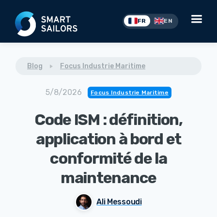
FR
EN
Blog
Focus Industrie Maritime
5/8/2026
Focus Industrie Maritime
Code ISM : définition,
application à bord et
conformité de la
maintenance
Ali Messoudi