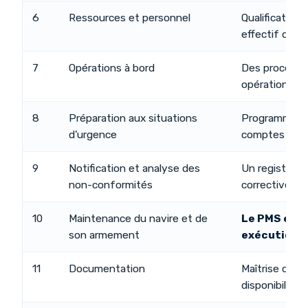
6
Ressources et personnel
Qualifications,
effectif de s
7
Opérations à bord
Des procédure
opérations cl
8
Préparation aux situations
Programme d'
d'urgence
comptes ren
9
Notification et analyse des
Un registre v
non-conformités
correctives c
10
Maintenance du navire et de
Le PMS et l
son armement
exécution
11
Documentation
Maîtrise des 
disponibilité,