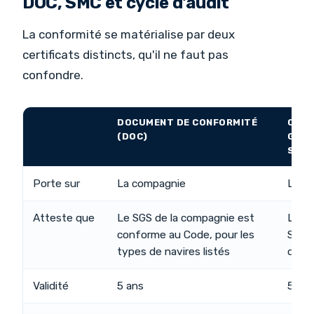
DOC, SMC et cycle d'audit
La conformité se matérialise par deux
certificats distincts, qu'il ne faut pas
confondre.
DOCUMENT DE CONFORMITÉ
CERT
(DOC)
GEST
SÉCU
Porte sur
La compagnie
Le na
Atteste que
Le SGS de la compagnie est
Le na
conforme au Code, pour les
SGS 
types de navires listés
de ma
Validité
5 ans
5 ans