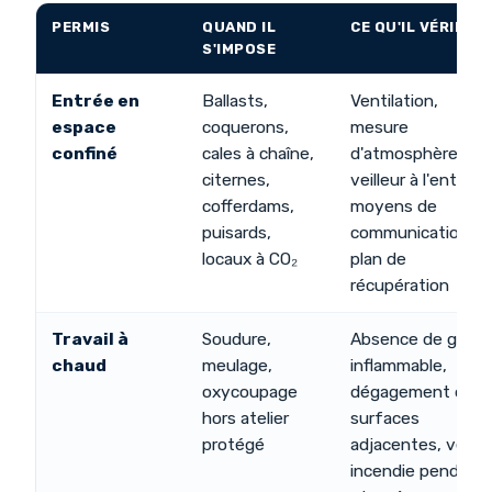
PERMIS
QUAND IL
CE QU'IL VÉRIFIE
S'IMPOSE
Entrée en
Ballasts,
Ventilation,
espace
coquerons,
mesure
confiné
cales à chaîne,
d'atmosphère,
citernes,
veilleur à l'entrée,
cofferdams,
moyens de
puisards,
communication,
locaux à CO₂
plan de
récupération
Travail à
Soudure,
Absence de gaz
chaud
meulage,
inflammable,
oxycoupage
dégagement des
hors atelier
surfaces
protégé
adjacentes, veille
incendie pendant