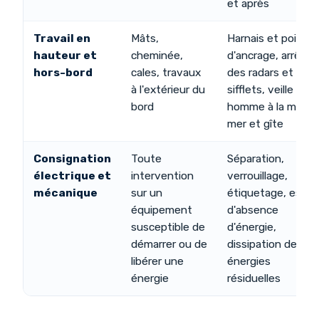
et après
Travail en
Mâts,
Harnais et points
hauteur et
cheminée,
d'ancrage, arrêt
hors-bord
cales, travaux
des radars et
à l'extérieur du
sifflets, veille
bord
homme à la mer,
mer et gîte
Consignation
Toute
Séparation,
électrique et
intervention
verrouillage,
mécanique
sur un
étiquetage, essai
équipement
d'absence
susceptible de
d'énergie,
démarrer ou de
dissipation des
libérer une
énergies
énergie
résiduelles