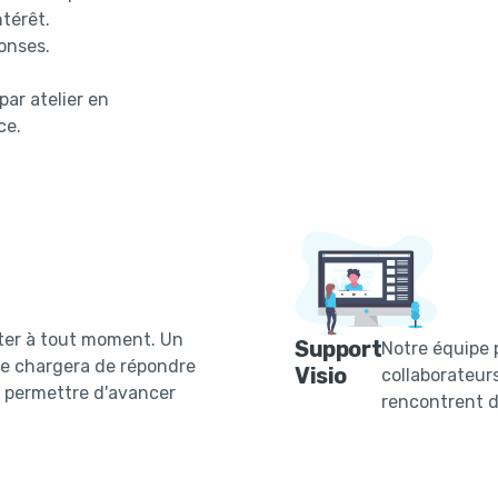
ntérêt.
onses.
par atelier en
ce.
ter à tout moment. Un
Support
Notre équipe 
e chargera de répondre
Visio
collaborateur
s permettre d'avancer
rencontrent de