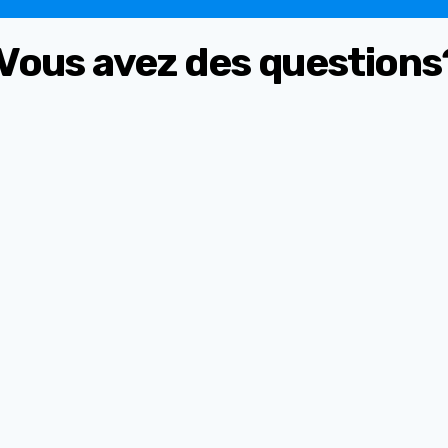
Vous avez des questions
accompagnement dédié ?
esoins très spécifiques ?
te, est-ce que j'ai droit à un accompagnement ?